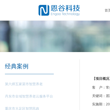
首
经典案例
【项目概况
第六师五家渠市智慧养老
客 户：常
关键词：居
丹东市全域智慧养老云服务平台
实施期：2017
重庆市大足区智慧民政