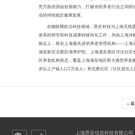
究方面的原始创新能力，打破传统养老行业之间的
业的持续稳定健康发展。
在物联网前沿科技领域，恩谷科技与上海无线通
体系的研究和科技成果转移转化工作，并由上海沐
验证上，联合上海最先进的养老管理机构——上海
浦东新区北蔡彭海养护院、上海浦东新区洋泾社区
区养老机构形态，覆盖上海浦东地区两大典型养老服
岁以上户籍人口2万余人）和北蔡社区（社区居住人口
←返
上海恩谷信息科技有限公司