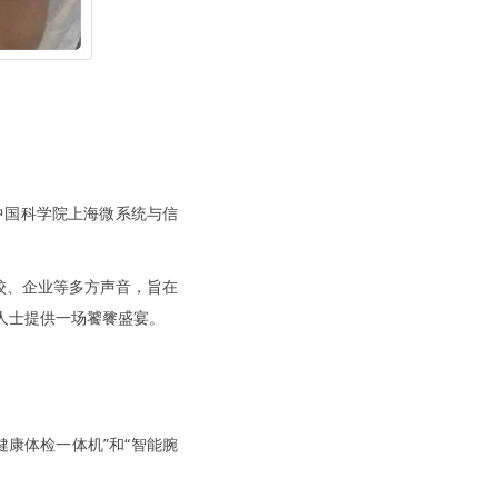
由中国科学院上海微系统与信
校、企业等多方声音，旨在
人士提供一场饕餮盛宴。
康体检一体机”和“智能腕