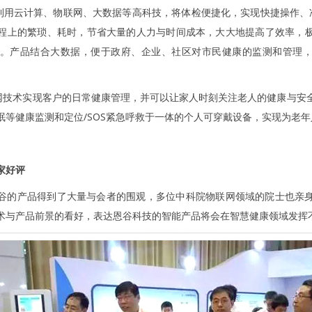
是利用云计算、物联网、大数据等高科技，将体检便捷化，实现快捷操作、
程上的繁琐、耗时，节省大量的人力与时间成本，大大地提高了效率，
。产品结合大数据，便于政府、企业、社区对市民健康的监测和管理
联网技术实现客户的日常健康管理，并可以让家人时刻关注老人的健康与安
眠等健康监测和定位/SOS紧急呼救于一体的个人可穿戴设备，实现为老
家好评
谷的产品得到了大量与会者的围观，多位中科院物联网领域的院士也亲
术与产品前景的看好，表达恩谷科技的智能产品将会在智慧健康领域发挥