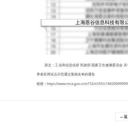
原文：工业和信息化部 民政部 国家卫生健康委员会 关于
养老应用试点示范通过复核名单的通告
链接：https://www.mca.gov.cn/n152/n165/c166200499997
←返