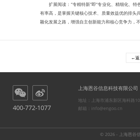
扩展阅读：“专精特新”即“专业化、精细化、
有率高，是掌握关键核心技术、质量效益优的排头兵
颖化发展之路，增强自主创新能力和核心竞争力，
←返
上海恩谷信息科技有限公司
地址：上海市浦东新区海科路10
400-772-1077
邮箱：info@engoo.cn
© 2026 - 上海恩