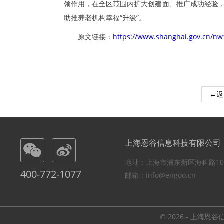
领作用，在全区范围内扩大创建面、推广成功经验，
助推养老机构幸福“升级”。
原文链接：
https://www.shanghai.gov.cn/n
←返
上海恩谷信息科技有限公司
地址：上海市浦东新区海科路10
400-772-1077
邮箱：info@engoo.cn
© 2026 - 上海恩