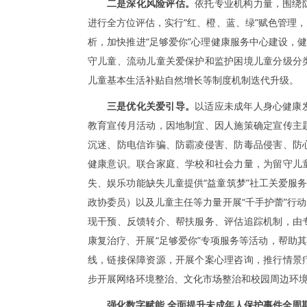
二是深化风险评估。
依托专业机构力量，围绕
进行全方位评估，实行“红、橙、蓝、绿”赋色管理
析，加快推进“足够爱你”心理健康服务中心建设，
守儿童、流动儿童关爱保护和监护困境儿童分级分
儿童基本生活补贴自然增长等制度机制迭代升级。
三是优化关爱引导。
以适应未成年人身心健康
教育宣传月活动，因地制宜、因人施策确定宣传主
沉迷、防电信诈骗、防霸凌侵害、防毒品侵害、防
健康意识。联合家庭、学校和社会力量，为留守儿
失、娱乐功能缺失儿童提供“益童筑梦”社工关爱服
政协委员）以及儿童主任等力量开展“千手护蕾”行
现干预、反馈转介、帮扶服务、评估追踪机制，由
康复治疗、开展“足够爱你”专项服务等活动，帮助其
线，链接保障资源，开展个案心理咨询，推行情景
步开展网络环境整治、文化市场整治和校园周边环
强化数字赋能 全面提升未成年人保护事件全周