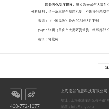
四是强化制度建设。
建立涉未成年人事件
分析研判，举一反三健全制度机制，不断提升未成
来源：《中国民政》杂志2024年3月下刊
作者：张明（重庆市大足区委常委、组织部部
编辑：郭紫纯
←返
上海恩谷信息科技有限公司
地址：上海市浦东新区海科路10
400-772-1077
邮箱：info@engoo.cn