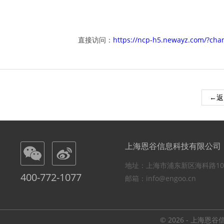
直接访问：
https://ncp-h5.newayz.com/?ch
←返
上海恩谷信息科技有限公司
地址：上海市浦东新区海科路10
400-772-1077
邮箱：info@engoo.cn
© 2026 - 上海恩